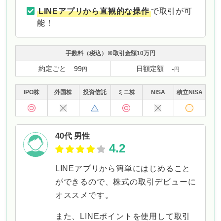
LINEアプリから直観的な操作
で取引が可
能！
手数料
（税込）
※取引金額10万円
約定ごと
99
日額定額
-
円
円
IPO株
外国株
投資
信託
ミニ株
NISA
積立
NISA
40代 男性
4.2
LINEアプリから簡単にはじめること
ができるので、株式の取引デビューに
オススメです。
また、LINEポイントを使用して取引