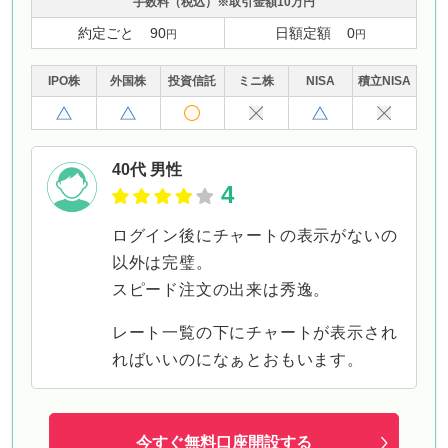
手数料
（税込）
※取引金額10万円
約定ごと
90
日額定額
0
円
円
IPO株
外国株
投資
信託
ミニ株
NISA
積立
NISA
40代 男性
4
ログイン後にチャートの表示がないの
以外は完璧。
スピード注文の出来は秀逸。
レート一覧の下にチャートが表示され
ればいいのになぁとおもいます。
今すぐ無料口座開設する