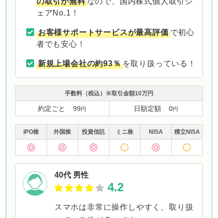
の取引が無料
なので、国内株式個人取引シ
ェアNo.1！
お客様サポートサービスが最高評価
で初心
者でも安心！
新規上場会社の約93％
を取り扱っている！
手数料
（税込）
※取引金額10万円
約定ごと
99
日額定額
0
円
円
IPO株
外国株
投資
信託
ミニ株
NISA
積立
NISA
40代 男性
4.2
スマホは非常に操作しやすく、取り扱